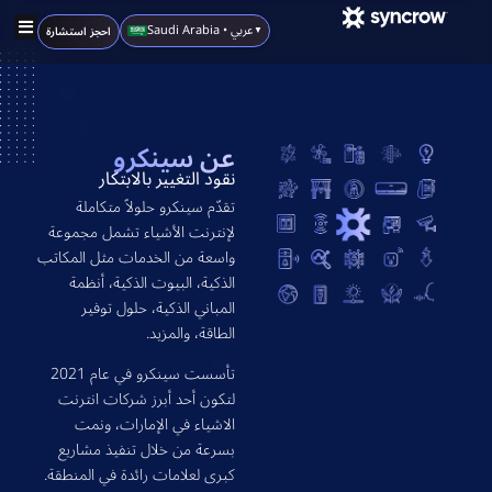
Saudi Arabia • عربي
احجز استشارة
▼
حلول إنترنت الأشياء
أنظمتنا الذكية
البيت الذكي
انضم لشركائنا
عن سينكرو
نقود التغيير بالابتكار
تقدّم سينكرو حلولاً متكاملة
لإنترنت الأشياء تشمل مجموعة
واسعة من الخدمات مثل المكاتب
الذكية، البيوت الذكية، أنظمة
المباني الذكية، حلول توفير
الطاقة، والمزيد.
تأسست سينكرو في عام 2021
لتكون أحد أبرز شركات انترنت
الاشياء في الإمارات، ونمت
بسرعة من خلال تنفيذ مشاريع
كبرى لعلامات رائدة في المنطقة.